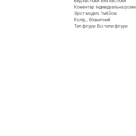
Вид застібки: Без застібки
Коментар: Індивідуальна розмі
Зріст моделі: 1м63см
Колір_: блакитний
Тип фігури: Всі типи фігури