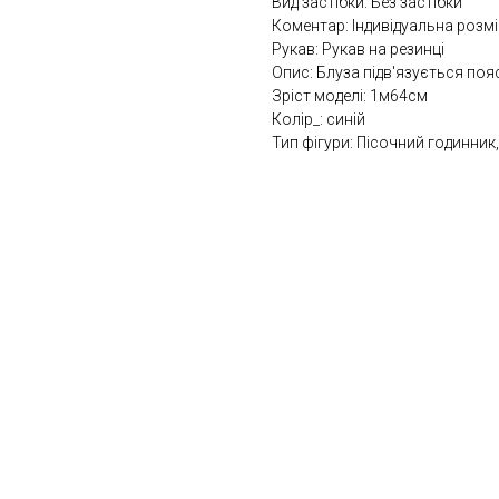
Вид застібки: Без застібки
Коментар: Індивідуальна розмі
Рукав: Рукав на резинці
Опис: Блуза підв'язується по
Зріст моделі: 1м64см
Колір_: синій
Тип фігури: Пісочний годинник