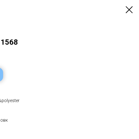
 1568
%polуester
шовк