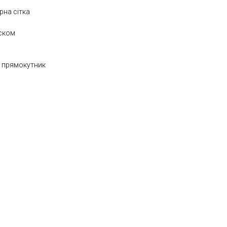
рна сітка
яском
, прямокутник