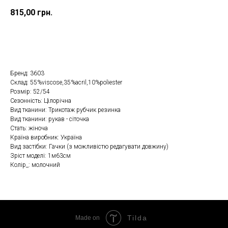
815,00
грн.
Замовити в один клік
Бренд: 3603
Склад: 55%viscose,35%aсril,10%poliester
Розмір: 52/54
Сезонність: Цілорічна
Вид тканини: Трикотаж рубчик резинка
Вид тканини: рукав - сіточка
Стать: жіноча
Країна виробник: Україна
Вид застібки: Гачки (з можливістю редагувати довжину)
Зріст моделі: 1м63см
Колір_: молочний
Tilda
Made on