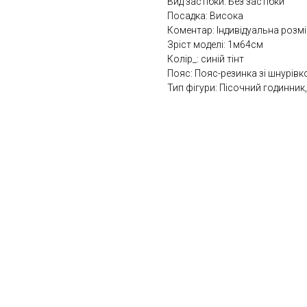
Вид застібки: Без застібки
Посадка: Висока
Коментар: Індивідуальна розмі
Зріст моделі: 1м64см
Колір_: синій тінт
Пояс: Пояс-резинка зі шнурів
Тип фігури: Пісочний годинник