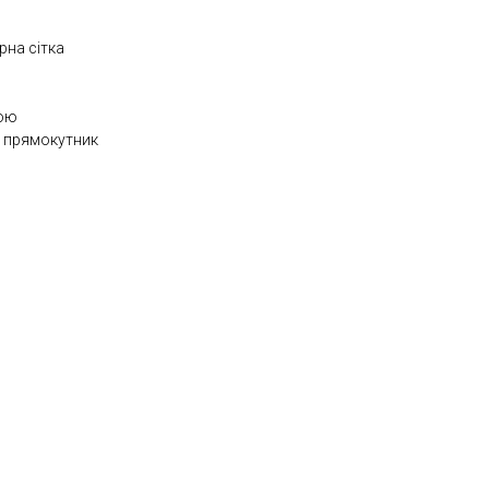
рна сітка
кою
, прямокутник