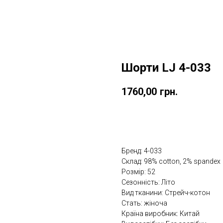
Шорти LJ 4-033
1760,00
грн.
Купити в один клік
Бренд: 4-033
Склад: 98% cotton, 2% spandex
Розмір: 52
Сезонність: Літо
Вид тканини: Стрейч-котон
Стать: жіноча
Країна виробник: Китай