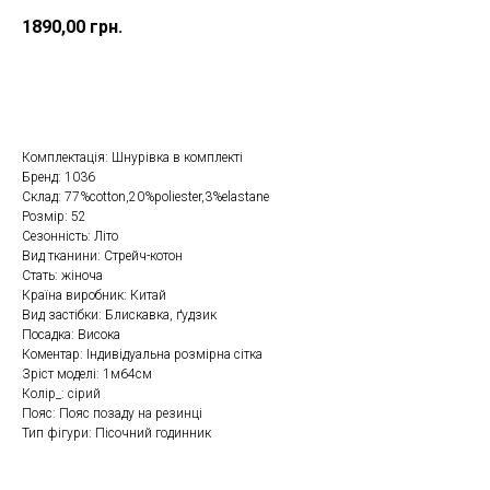
1890,00
грн.
Купити в один клік
Комплектація: Шнурівка в комплекті
Бренд: 1036
Склад: 77%cotton,20%poliester,3%elastane
Розмір: 52
Сезонність: Літо
Вид тканини: Стрейч-котон
Стать: жіноча
Країна виробник: Китай
Вид застібки: Блискавка, ґудзик
Посадка: Висока
Коментар: Індивідуальна розмірна сітка
Зріст моделі: 1м64см
Колір_: сірий
Пояс: Пояс позаду на резинці
Тип фігури: Пісочний годинник