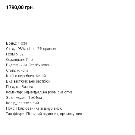
1790,00
грн.
Купити в один клік
Бренд: 4-034
Склад: 98% cotton, 2% spandex
Розмір: 52
Сезонність: Літо
Вид тканини: Стрейч-котон
Стать: жіноча
Країна виробник: Китай
Вид застібки: Без застібки
Посадка: Висока
Коментар: Індивідуальна розмірна сітка
Зріст моделі: 1м64см
Колір_: світло-сірий
Пояс: Пояс-резинка зі шнурівкою
Тип фігури: Пісочний годинник, прямокутник