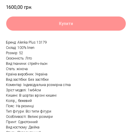
1600,00
грн.
Купити
Бренд: Alenka Plus 13179
Склад: 100% linen
Розмір: 52
Сезонність: Літо
Вид тканини: стрейч-льон
Стать: жіноча
Країна виробник: Україна
Вид застібки: Без застібки
Коментар: Індивідуальна розмірна сітка
Зріст моделі: 1м64см
Кишені: В шортах врізні кишені
Колір_: бежевий
Пояс: На резинці
Тип фігури: Всі типи фігури
Особливості: Великі розміри
Принт: Однотонний
Вид костюму: Двійка