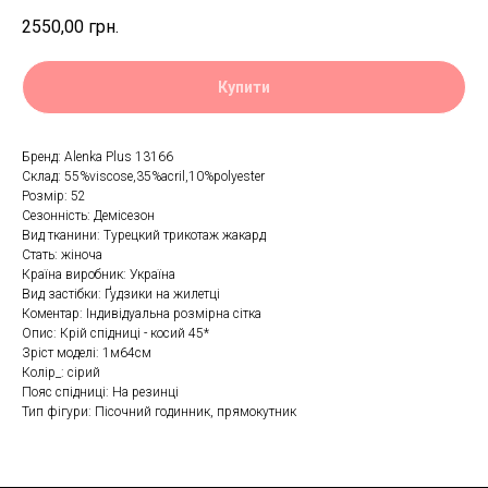
2550,00
грн.
Купити
Бренд: Alenka Plus 13166
Склад: 55%viscose,35%aсril,10%polуester
Розмір: 52
Сезонність: Демісезон
Вид тканини: Турецкий трикотаж жакард
Стать: жіноча
Країна виробник: Україна
Вид застібки: Ґудзики на жилетці
Коментар: Індивідуальна розмірна сітка
Опис: Крій спідниці - косий 45*
Зріст моделі: 1м64см
Колір_: сірий
Пояс спідниці: На резинці
Тип фігури: Пісочний годинник, прямокутник