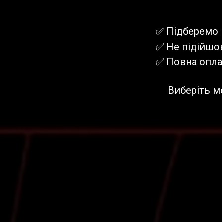
✅ Підберемо 
✅ Не підійшов
✅ Повна оплат
Виберіть м