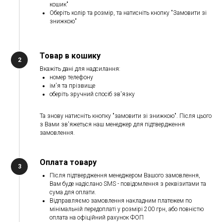
кошик"
Оберіть колір та розмір, та натисніть кнопку "Замовити зі
знижкою"
Товар в кошику
Вкажіть дані для надсилання:
номер телефону
ім'я та прізвище
оберіть зручний спосіб зв'язку
Та знову натисніть кнопку "замовити зі знижкою". Після цього
з Вами зв'яжеться наш менеджер для підтвердження
замовлення.
Оплата товару
Після підтвердження менеджером Вашого замовлення,
Вам буде надіслано SMS - повідомлення з реквізитами та
сума для оплати.
Відправляємо замовлення накладним платежем по
мінімальній передоплаті у розмірі 200 грн, або повністю
оплата на офіційний рахунок ФОП