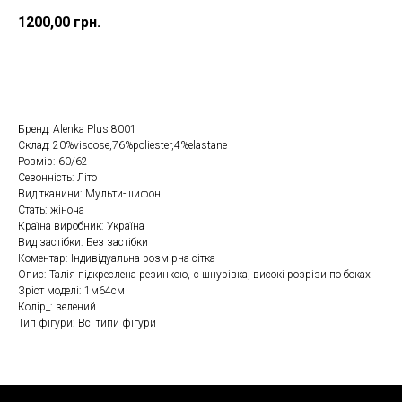
1200,00
грн.
Замовити
Бренд: Alenka Plus 8001
Склад: 20%viscose,76%poliester,4%elastane
Розмір: 60/62
Сезонність: Літо
Вид тканини: Мульти-шифон
Стать: жіноча
Країна виробник: Україна
Вид застібки: Без застібки
Коментар: Індивідуальна розмірна сітка
Опис: Талія підкреслена резинкою, є шнурівка, високі розрізи по боках
Зріст моделі: 1м64см
Колір_: зелений
Тип фігури: Всі типи фігури