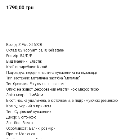
1790,00
грн.
Замовити
Бренд: Z.Five Х56928
Склад: 82%polyamide,18%elastane
Розмір: 54/D/E
Вид тканини: Еластік
Країна виробник: Китай
Подкладка: передня частина купальника на підкладці
Тип застежки: металічна застібка "метелик"
Тип бретелек: Регульовані, нез'ємні
Опис: на животі декорований еластичною мікросіткою
Зріст моделі: 1м64см
Бюст: чашка ущільнена, з кісточками, з підтримуючою резинкою
Колір_: чорний з принтом
Тип: Суцільний купальник
Декор: З сіточкою
Застібка: Замок
Особливості: Великі розміри
Принт: Малюнок