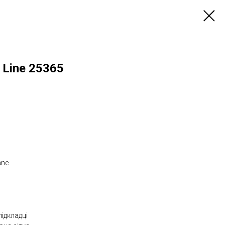
 Line 25365
ane
підкладці