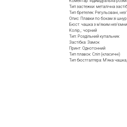
Коментар: Індивідуальна розмі
Тип застежки: металічна засті
Тип бретелек: Регульовані, нез
Опис: Плавки по бокам зі шну
Бюст: чашка з м'яким нез'ємн
Колір_: чорний
Тип: Роздільний купальник
Застібка: Замок
Принт: Однотонний
Тип плавок: Сліп (класичні)
Тип бюстгалтера: М'яка чашка,