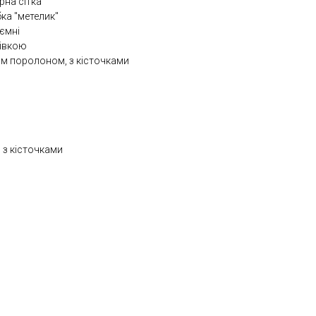
рна сітка
бка "метелик"
'ємні
рівкою
им поролоном, з кісточками
 з кісточками