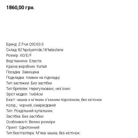
1860,00
грн.
Замовити
Бренд: Z.Five Q9263-3
Склад: 82%polyamide,18%elastane
Розмір: 60/E/F
Вид тканини: Еластік
Країна виробник: Китай
Посадка: Завищена
Подкладка: плавки на підкладці
Тип застежки: Без застібки
Тип бретелек: Нерегульовані, нез'ємні
Зріст моделі: 1м64см
Бюст: чашка з м'яким з'ємним поролоном, без кісточок
Колір_: чорний, смарагдовий
Тип: Роздільний купальник
Застібка: Без застібки
Особливості: Великі розміри
Принт: Однотонний
Тип бюстгалтера: М'яка чашка, без кісточок