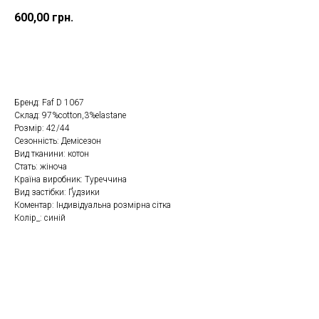
600,00
грн.
Замовити в один клік
Бренд: Faf D 1067
Склад: 97%cotton,3%elastane
Розмір: 42/44
Сезонність: Демісезон
Вид тканини: котон
Стать: жіноча
Країна виробник: Туреччина
Вид застібки: Ґудзики
Коментар: Індивідуальна розмірна сітка
Колір_: синій