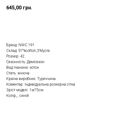
645,00
грн.
Замовити в один клік
Бренд: NWC 191
Склад: 97%cotton,3%lycra
Розмір: 42
Сезонність: Демісезон
Вид тканини: котон
Стать: жіноча
Країна виробник: Туреччина
Коментар: Індивідуальна розмірна сітка
Зріст моделі: 1м75см
Колір_: синій