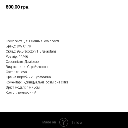
800,00
грн.
Замовити в один клік
Комплектація: Ремінь в комплекті
Бренд: DW 0179
Склад: 98,5%cotton,1,5%elastane
Розмір: 44/46
Сезонність: Демісезон
Вид тканини: Стрейч-котон
Стать: жіноча
Країна виробник: Туреччина
Коментар: Індивідуальна розмірна сітка
Зріст моделі: 1м75см
Колір_: темно-синій
Tilda
Made on