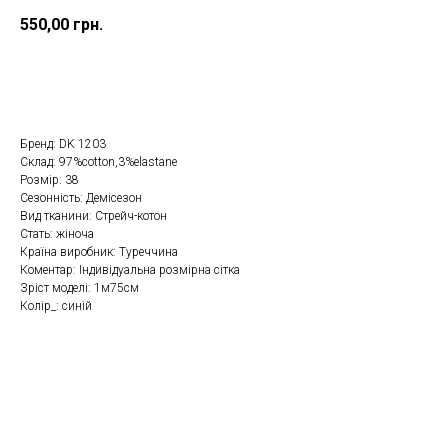
550,00
грн.
Замовити в один клік
Бренд: DK 1203
Склад: 97%cotton,3%elastane
Розмір: 38
Сезонність: Демісезон
Вид тканини: Стрейч-котон
Стать: жіноча
Країна виробник: Туреччина
Коментар: Індивідуальна розмірна сітка
Зріст моделі: 1м75см
Колір_: синій