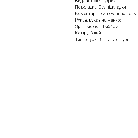
Вид застібки: Ґудзик
Подкладка: Без підкладки
Коментар: Індивідуальна розмі
Рукав: рукав на манжеті
Зріст моделі: 1м64см
Колір_: білий
Тип фігури: Всі типи фігури