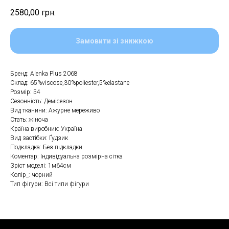
2580,00
грн.
Замовити зі знижкою
Бренд: Alenka Plus 2068
Склад: 65%viscose,30%poliester,5%elastane
Розмір: 54
Сезонність: Демісезон
Вид тканини: Ажурне мереживо
Стать: жіноча
Країна виробник: Україна
Вид застібки: Ґудзик
Подкладка: Без підкладки
Коментар: Індивідуальна розмірна сітка
Зріст моделі: 1м64см
Колір_: чорний
Тип фігури: Всі типи фігури