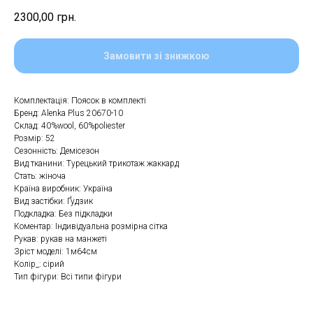
2300,00
грн.
Замовити зі знижкою
Комплектація: Поясок в комплекті
Бренд: Alenka Plus 20670-10
Склад: 40%wool, 60%poliester
Розмір: 52
Сезонність: Демісезон
Вид тканини: Турецький трикотаж жаккард
Стать: жіноча
Країна виробник: Україна
Вид застібки: Ґудзик
Подкладка: Без підкладки
Коментар: Індивідуальна розмірна сітка
Рукав: рукав на манжеті
Зріст моделі: 1м64см
Колір_: сірий
Тип фігури: Всі типи фігури