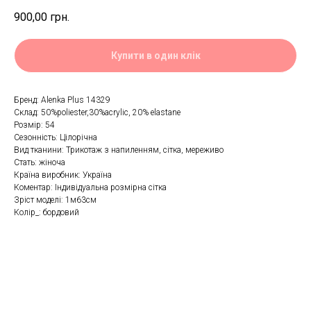
900,00
грн.
Купити в один клік
Бренд: Alenka Plus 14329
Склад: 50%poliester,30%acrylic, 20% elastane
Розмір: 54
Сезонність: Цілорічна
Вид тканини: Трикотаж з напиленням, сітка, мереживо
Стать: жіноча
Країна виробник: Україна
Коментар: Індивідуальна розмірна сітка
Зріст моделі: 1м63см
Колір_: бордовий