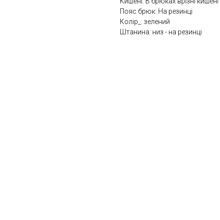
Кишені: В брюках врізні кишені
Пояс брюк: На резинці
Колір_: зелений
Штанина: низ - на резинці