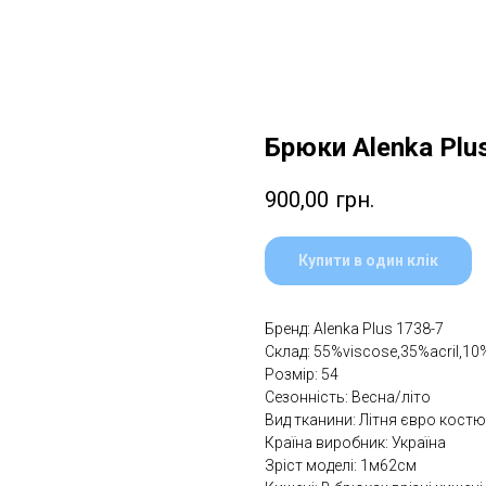
Брюки Alenka Plu
900,00
грн.
Купити в один клік
Бренд: Alenka Plus 1738-7
Склад: 55%viscose,35%aсril,10%
Розмір: 54
Сезонність: Весна/літо
Вид тканини: Літня євро кост
Країна виробник: Україна
Зріст моделі: 1м62см