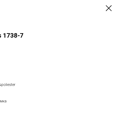
s 1738-7
poliester
юмка