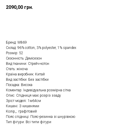
2090,00
грн.
Купити
Бренд: W869
Склад: 96% cotton, 3% polyester, 1% spandex
Розмір: 52
Сезонність: Демісезон
Вид тканини: Стрейч-котон
Стать: жіноча
Країна виробник: Китай
Вид застібки: Без застібки
Посадка: Висока
Коментар: Індивідуальна розмірна сітка
Опис: Спідниця має розріз ззаду
Зріст моделі: 1м64см
Кишені: З кишенями
Колір_: графітовий
Пояс спідниці: Пояс-резинка зі шнурівкою
Тип фігури: Всі типи фігури