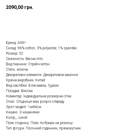
2090,00
грн.
Купити
Бренд: A491
Склад: 96% cotton, 3% polyester, 1% spandex
Розмір: 52
Сезонність: Весна/літо
Вид тканини: Стрейч-котон
Стать: жіноча
Декоративні елементи: Декоративне каміння
Країна виробник: Китай
Вид застібки: Блискавка, ґудзик
Посадка: Висока
Коментар: Індивідуальна розмірна сітка
Опис: Спідниця має розріз спереду
Зріст моделі: 1м64см
Кишені: З кишенями
Колір_: синій
Пояс спідниці: Пояс по бокам на резинці
Тип фігури: Пісочний годинник, прямокутник