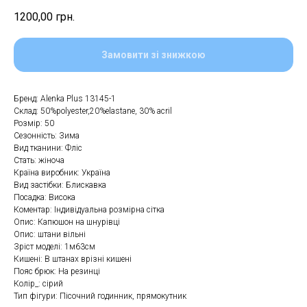
1200,00
грн.
Замовити зі знижкою
Бренд: Alenka Plus 13145-1
Склад: 50%polуester,20%elastane, 30% acrіl
Розмір: 50
Сезонність: Зима
Вид тканини: Фліс
Стать: жіноча
Країна виробник: Україна
Вид застібки: Блискавка
Посадка: Висока
Коментар: Індивідуальна розмірна сітка
Опис: Капюшон на шнурівці
Опис: штани вільні
Зріст моделі: 1м63см
Кишені: В штанах врізні кишені
Пояс брюк: На резинці
Колір_: сірий
Тип фігури: Пісочний годинник, прямокутник