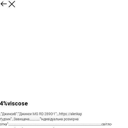
4%viscose
;"Джинси8";"Джинси MG RD 2890-1";;;https://alenkap
ґудзик";;Завищена;;;;;;;;;;;;"Індивідуальна розмірна
сітка";;;;;;;;;;;;;;;;;;;;;;;;;;;;;;;;;;;;;;;;;;;;;;;;;;;;;;;;;;;;;;;;;;;;;;;;;;;;;;;;;;;;;;;;;;;;;;;;;;;;;;;;;;;;;світло-