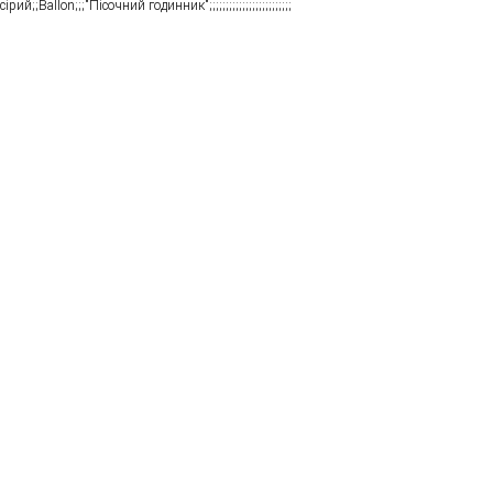
сірий;;Ballon;;;"Пісочний годинник";;;;;;;;;;;;;;;;;;;;;;;;;