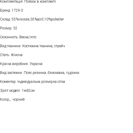
Комплектація: Поясок в комплекті
Бренд: 1729-3
Склад: 55%viscose,35%aсril,10%poliester
Розмір: 52
Сезонність: Весна/літо
Вид тканини: Костюмна тканина, стрейч
Стать: Жіноча
Країна виробник: Україна
Вид застежки: Пояс резинка, блискавка, гудзики
Коментар: Індивідуальна розмірна сітка
Зріст моделі: 1м62см
Колір_: чорний