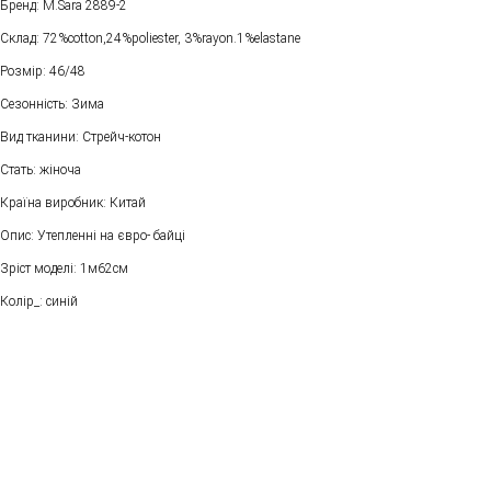
Бренд: M.Sara 2889-2
Склад: 72%cotton,24%poliester, 3%rayon.1%elastane
Розмір: 46/48
Сезонність: Зима
Вид тканини: Стрейч-котон
Стать: жіноча
Країна виробник: Китай
Опис: Утепленні на євро- байці
Зріст моделі: 1м62см
Колір_: синій