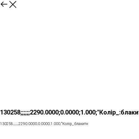
130258;;;;;;2290.0000;0.0000;1.000;"Колір_:блакитний;Розмір:58";39312
130258;;;;;;2290.0000;0.0000;1.000;"Колір_:блакитн