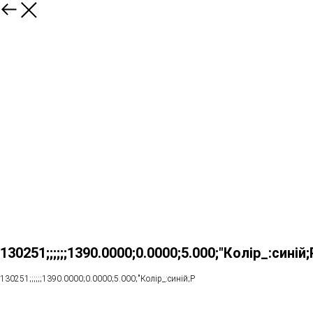
130251;;;;;;1390.0000;0.0000;5.000;"Колір_:синій;Розмір:54";39311s1302
130251;;;;;;1390.0000;0.0000;5.000;"Колір_:синій;Р