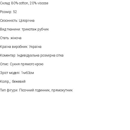
Склад: 80% cotton, 20% viscose
Розмір: 52
Сезонність: Цілорічна
Вид тканини: трикотаж рубчик
Стать: жіноча
Країна виробник: Україна
Коментар: Індивідуальна розмірна сітка
Опис: Сукня прямого крою
Зріст моделі: 1м63см
Колір_: бежевий
Тип фігури: Пісочний годинник, прямокутник