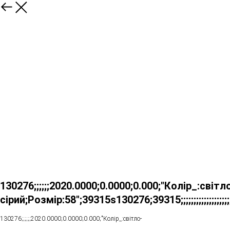
130276;;;;;;2020.0000;0.0000;0.000;"Колір_:світл
сірий;Розмір:58";39315s130276;39315;;;;;;;;;;;;;;;;;;;;;;;;;;;;;;;;;;;;;;;;;;
130276;;;;;;2020.0000;0.0000;0.000;"Колір_:світло-