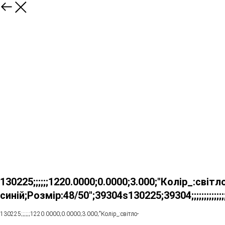
130225;;;;;;1220.0000;0.0000;3.000;"Колір_:світл
синій;Розмір:48/50";39304s130225;39304;;;;;;;;;;;;;;;;;;;;;;;;;;;;;;;;;;;;;;
130225;;;;;;1220.0000;0.0000;3.000;"Колір_:світло-