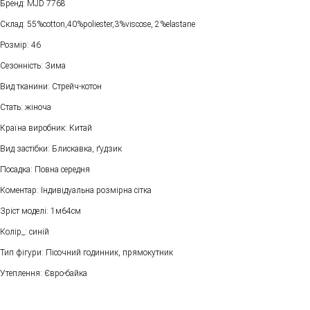
Бренд: MJD 7768
Склад: 55%cotton,40%poliester,3%viscose, 2%elastane
Розмір: 46
Сезонність: Зима
Вид тканини: Стрейч-котон
Стать: жіноча
Країна виробник: Китай
Вид застібки: Блискавка, ґудзик
Посадка: Повна середня
Коментар: Індивідуальна розмірна сітка
Зріст моделі: 1м64см
Колір_: синій
Тип фігури: Пісочний годинник, прямокутник
Утеплення: Євро-байка