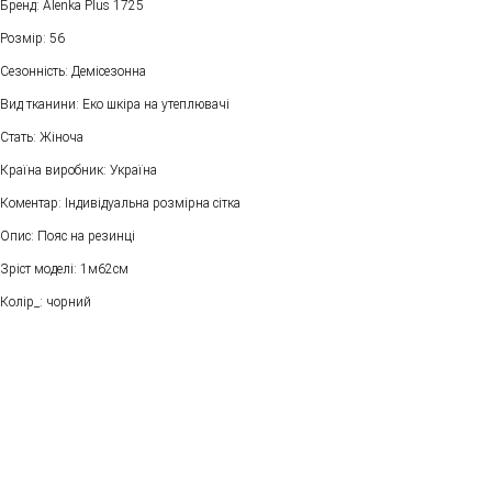
Бренд: Alenka Plus 1725
Розмір: 56
Сезонність: Демісезонна
Вид тканини: Еко шкіра на утеплювачі
Стать: Жіноча
Країна виробник: Україна
Коментар: Індивідуальна розмірна сітка
Опис: Пояс на резинці
Зріст моделі: 1м62см
Колір_: чорний