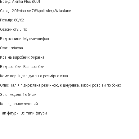
Бренд: Alenka Plus 8001
Склад: 20%viscose,76%poliester,4%elastane
Розмір: 60/62
Сезонність: Літо
Вид тканини: Мульти-шифон
Стать: жіноча
Країна виробник: Україна
Вид застібки: Без застібки
Коментар: Індивідуальна розмірна сітка
Опис: Талія підкреслена резинкою, є шнурівка, високі розрізи по боках
Зріст моделі: 1м64см
Колір_: темно-зелений
Тип фігури: Всі типи фігури