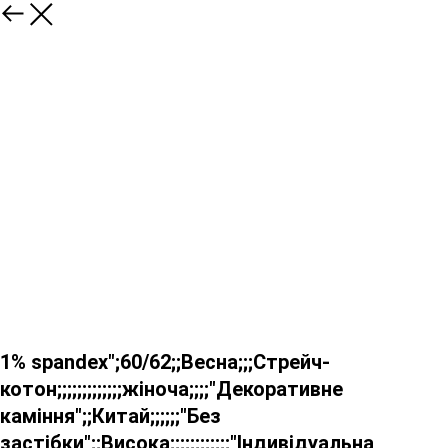
1% spandex";60/62;;Весна;;;Стрейч-
котон;;;;;;;;;;;;;жіноча;;;;"Декоративне
каміння";;Китай;;;;;;"Без
застібки";;Висока;;;;;;;;;;;;"Індивідуальна