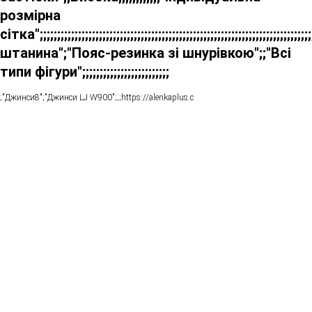
розмірна
сітка";;;;;;;;;;;;;;;;;;;;;;;;;;;;;;;;;;;;;;;;;;;;;;;;;;;;;;;;;;;;;;;;;;
штанина";"Пояс-резинка зі шнурівкою";;"Всі
типи фігури";;;;;;;;;;;;;;;;;;;;;;;;;
;"Джинси8";"Джинси LJ W900";;;https://alenkaplus.c