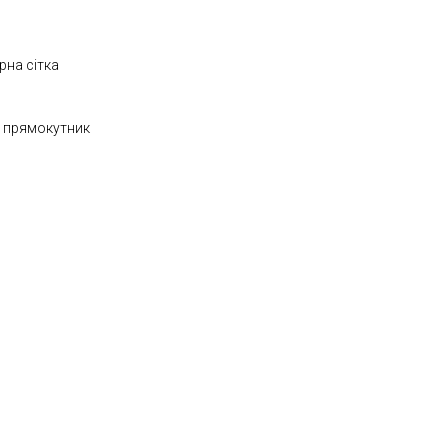
рна сітка
, прямокутник