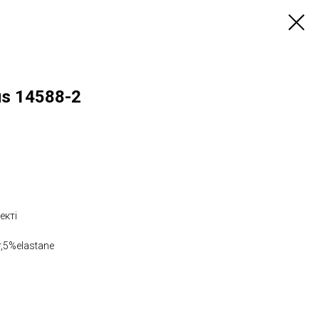
us 14588-2
екті
r,5%elastane