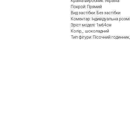
Країна виробник: Україна
Покрой: Прямий
Вид застібки: Без застібки
Коментар: Індивідуальна розмі
Зріст моделі: 1м64см
Колір_: шоколадний
Тип фігури: Пісочний годинник