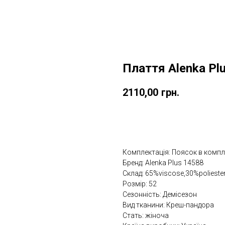
Плаття Alenka Pl
2110,00
грн.
Замовити зі знижкою
Комплектація: Поясок в компл
Бренд: Alenka Plus 14588
Склад: 65%viscose,30%polieste
Розмір: 52
Сезонність: Демісезон
Вид тканини: Креш-пандора
Стать: жіноча